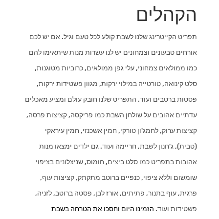
הקהלים
תפריט הקייטרינג שלנו לשבת קולע לכל טעם וגיל. אם יש לכם
אורחים טבעונים וצמחונים יש לנו עשרות מנות שיתאימו להם
כמו ממולאים צמחוני, עלי גפן ממולאים, כרוביות מטוגנות,
סלט קינואה, טורטייה במילוי ירקות, מגוון פשטידות ירקות,
פסטות ברטבים ועוד. התפריט שלנו חובק עולם ומציע מאכלים
עדתיים אהובים על שולחן השבת כמו פריקסה, קציצות פרסה,
קציצות ערוק, לחמג'ון טורקי, חמין אשכנזי, חמין עיראקי
(טבית), ג'חנון לשבת, חריימה ועוד. גם ילדים ימצאו מנות
אהובות בתפריט כמו סלט ביצים, חומוס, שניצלונים בציפוי
שומשום וללא ציפוי, כנפיים ברוטב מתקתק, קציצות עוף,
פרגית, עוף בתנור, פתיתים, אורז לבן, פסטה ברוטב, לזניה,
פשטידות ועוד.
הזמינו היום וחסכו את הטרחה בשבת