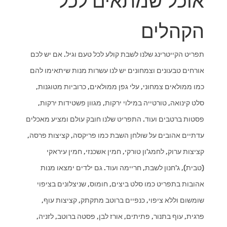
אוכל שמתאים לכל
הקהלים
תפריט הקייטרינג שלנו לשבת קולע לכל טעם וגיל. אם יש לכם
אורחים טבעונים וצמחונים יש לנו עשרות מנות שיתאימו להם
כמו ממולאים צמחוני, עלי גפן ממולאים, כרוביות מטוגנות,
סלט קינואה, טורטייה במילוי ירקות, מגוון פשטידות ירקות,
פסטות ברטבים ועוד. התפריט שלנו חובק עולם ומציע מאכלים
עדתיים אהובים על שולחן השבת כמו פריקסה, קציצות פרסה,
קציצות ערוק, לחמג'ון טורקי, חמין אשכנזי, חמין עיראקי
(טבית), ג'חנון לשבת, חריימה ועוד. גם ילדים ימצאו מנות
אהובות בתפריט כמו סלט ביצים, חומוס, שניצלונים בציפוי
שומשום וללא ציפוי, כנפיים ברוטב מתקתק, קציצות עוף,
פרגית, עוף בתנור, פתיתים, אורז לבן, פסטה ברוטב, לזניה,