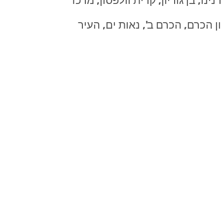
ו, בן גוריון, קרית וולפסון, מרכז
פון הכרם, הכרם ב', נאות ים, העיר