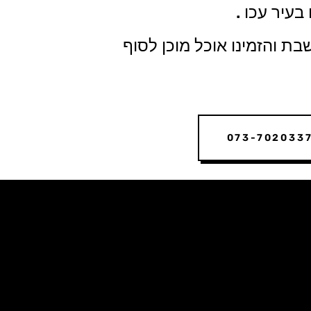
עיר עכו .
 והזמינו אוכל מוכן לסוף
073-702033