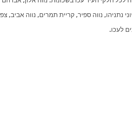
כל חלקי העיר עכו בשכונות: נווה אלון, אברהם דנינ
יוני נתניהו, נווה ספיר, קריית תמרים, נווה אביב, צ
ם לעכו.