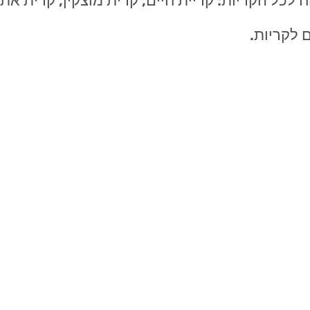
לכל הקריות: קריית חיים, קרית מוצקין, קרית אתא,
 לקריות.