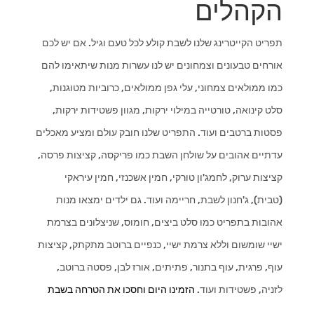
הקהלים
תפריט הקייטרינג שלנו לשבת קולע לכל טעם וגיל. אם יש לכם
אורחים טבעונים וצמחונים יש לנו עשרות מנות שיתאימו להם
כמו ממולאים צמחוני, עלי גפן ממולאים, כרוביות מטוגנות,
סלט קינואה, טורטייה במילוי ירקות, מגוון פשטידות ירקות,
פסטות ברטבים ועוד. התפריט שלנו חובק עולם ומציע מאכלים
עדתיים אהובים על שולחן השבת כמו פריקסה, קציצות פרסה,
קציצות ערוק, לחמג'ון טורקי, חמין אשכנזי, חמין עיראקי
(טבית), ג'חנון לשבת, חריימה ועוד. גם ילדים ימצאו מנות
אהובות בתפריט כמו סלט ביצים, חומוס, שניצלונים בצרמת
ישיי שומשום וללא צרמת ישיי, כנפיים ברוטב מתקתק, קציצות
עוף, פרגית, עוף בתנור, פתיתים, אורז לבן, פסטה ברוטב,
לזניה, פשטידות ועוד.
הזמינו היום וחסכו את הטרחה בשבת